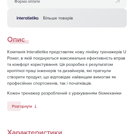
Форма оплати
Більше товарів
Опис
Компанія Interatletika представляє нову лінійку тренажерів U
Power, в якій поєднуються максимальна ефективність вправ
та комфорт користування. Ця розробка є результатом
кропіткої праці інженерів та дизайнерів, які прагнули
створити продукт, що відповідає найвищим вимогам як
професійних спортсменів, так і початківців.
Кожен тренажер розроблений з урахуванням біомеханіки
рухів, що забезпечує максимальну якість тренувань та
мінімізує ризик травм.
Розгорнути
Тренажер UP127 Жим вгору
призначений для тренування
плечей. Використовується у професійних тренажерних
залах, фітнес клубах, для підготовки спортсменів різних
Характеристики