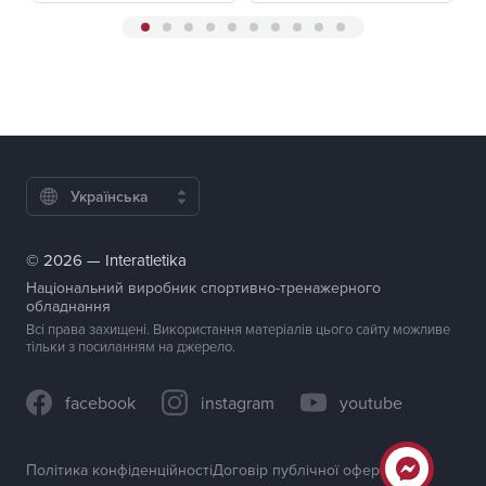
Українська
© 2026 — Interatletika
Національний виробник спортивно-тренажерного
обладнання
Всі права захищені. Використання матеріалів цього сайту можливе
тільки з посиланням на джерело.
facebook
instagram
youtube
Політика конфіденційності
Договір публічної оферти