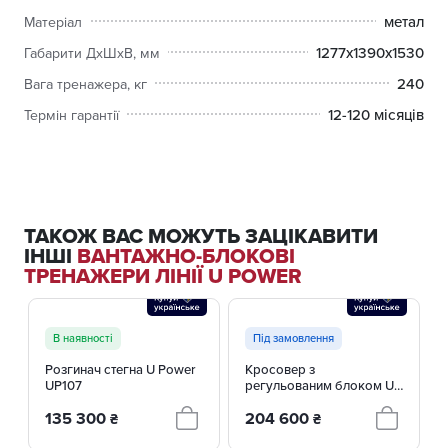
метал
Тренажери серії U Power – це інвестиція у ваше здоров'я
Матеріал
та спортивні досягнення, доступна кожному!
1277х1390х1530
Габарити ДхШхВ, мм
240
Вага тренажера, кг
12-120 місяців
Термін гарантії
ТАКОЖ ВАС МОЖУТЬ ЗАЦІКАВИТИ
ІНШІ
ВАНТАЖНО-БЛОКОВІ
ТРЕНАЖЕРИ ЛІНІЇ U POWER
В наявності
Під замовлення
Розгинач стегна U Power
Кросовер з
UP107
регульованим блоком U
Power UP103
135 300
204 600
₴
₴