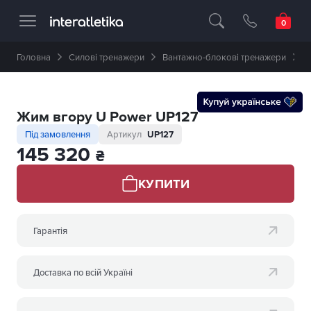
Професійне спортивне обладнання 🥇 
Головна
Силові тренажери
Вантажно-блокові тренажери
Ж
Жим вгору U Power UP127
Під замовлення
Артикул
UP127
145 320
₴
КУПИТИ
Гарантія
Доставка по всій Україні