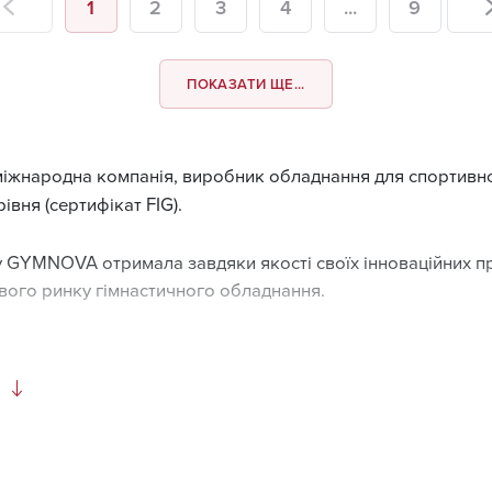
1
2
3
4
...
9
ПОКАЗАТИ ЩЕ...
міжнародна компанія, виробник обладнання для спортивної
івня (сертифікат FIG).
у GYMNOVA отримала завдяки якості своїх інноваційних п
ового ринку гімнастичного обладнання.
 GYMNOVA?
чний досвід в розробці ноу-хау.
раця з тренерами і гімнастами всіх рівнів.
ристрасть до гімнастики.