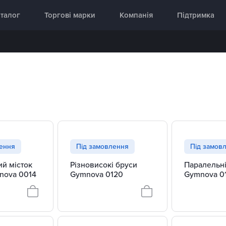
аднання 🥇 «InterAtletika»
талог
Торгові марки
Компанія
Підтримка
лення
Під замовлення
Під замов
ий місток
Різновисокі бруси
Паралельні
nova 0014
Gymnova 0120
Gymnova 0