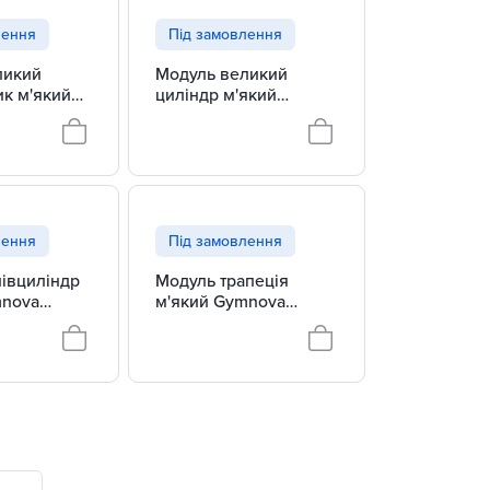
лення
Під замовлення
ликий
Модуль великий
к м'який
циліндр м'який
ducGym
Gymnova EducGym
0268
лення
Під замовлення
івциліндр
Модуль трапеція
mnova
м'який Gymnova
278
EducGym 0279