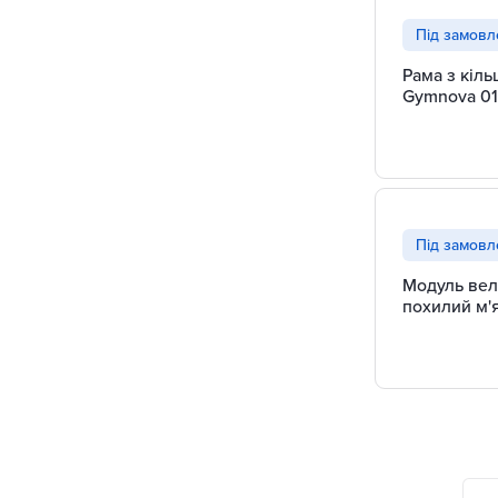
Під замов
Рама з кіл
Gymnova 0
Під замов
Модуль ве
похилий м'
Gymnova E
0269