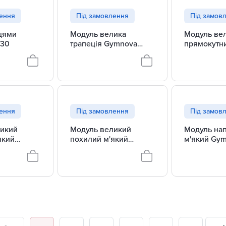
лення
Під замовлення
Під замов
ьцями
Модуль велика
Модуль ве
130
трапеція Gymnova
прямокутни
0261
Gymnova E
0267
лення
Під замовлення
Під замов
ликий
Модуль великий
Модуль нап
який
похилий м'який
м'який Gy
ducGym
Gymnova EducGym
EducGym 0
0270