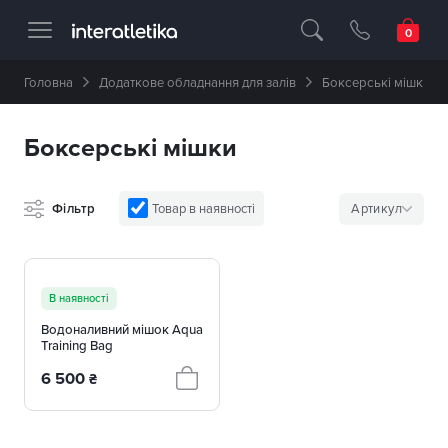
Професійне спортивне обладнання 🥇 
Головна
Додаткове обладнання для залів
Боксерські мішки
Боксерські мішки
Фільтр
Товар в наявності
Артикул
+ 30 ВАРІАНТИ
В наявності
Водоналивний мішок Aqua
Training Bag
6 500
₴