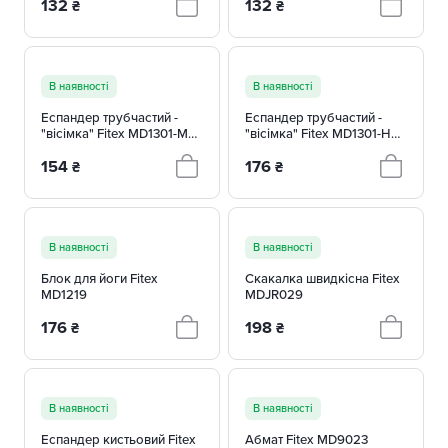
132
132
₴
₴
В наявності
В наявності
Еспандер трубчастий -
Еспандер трубчастий -
"вісімка" Fitex MD1301-M
"вісімка" Fitex MD1301-H
(рівень опору - середній)
(рівень опору - високий)
154
176
₴
₴
В наявності
В наявності
Блок для йоги Fitex
Скакалка швидкісна Fitex
MD1219
MDJR029
176
198
₴
₴
В наявності
В наявності
Еспандер кистьовий Fitex
Абмат Fitex MD9023