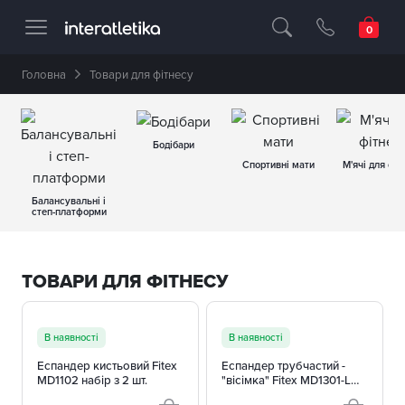
Професійне спортивне обладнання 🥇 
Головна
Товари для фітнесу
Бодібари
Спортивні мати
М'ячі для фіт
Балансувальні і
степ-платформи
ТОВАРИ ДЛЯ ФІТНЕСУ
В наявності
В наявності
Еспандер кистьовий Fitex
Еспандер трубчастий -
MD1102 набір з 2 шт.
"вісімка" Fitex MD1301-L
(рівень опору - низький)