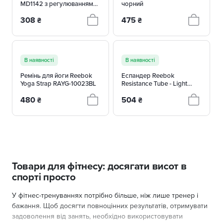
MD1142 з регулюванням
чорний
опору
308
475
₴
₴
В наявності
В наявності
Ремінь для йоги Reebok
Еспандер Reebok
Yoga Strap RAYG-10023BL
Resistance Tube - Light
RATB-11030BL
480
504
₴
₴
Товари для фітнесу: досягати висот в
спорті просто
У фітнес-тренуваннях потрібно більше, ніж лише тренер і
бажання. Щоб досягти повноцінних результатів, отримувати
задоволення від занять, необхідно використовувати