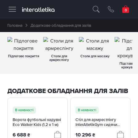
Професійне спортивне обладнання 🥇 
Головна
Додаткове обладнання для залів
Підлогове покриття
Столи для
Столи для масажу
армреслінгу
Підставки 
крокуванн
ДОДАТКОВЕ ОБЛАДНАННЯ ДЛЯ ЗАЛІВ
В наявності
В наявності
Ворота футбольні надувні
Стіл для армрестлінгу
Eco Walker Kids (1,2 x 1 м)
InterAtletikGym сидячи
ST703
6 688
10 296
₴
₴