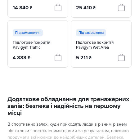
14 840
25 410
₴
₴
Під замовлення
Під замовлення
Підлогове покриття
Підлогове покриття
Pavigym Traffic
Pavigym Wet Area
4 333
5 211
₴
₴
Додаткове обладнання для тренажерних
залів: безпека і надійність на першому
місці
В спортивних залах, куди приходять люди з різним рівнем
підготовки і поставленими цілями за результатом, важливо
продумати всі нюанси до найдрібніших деталей. Безпека,