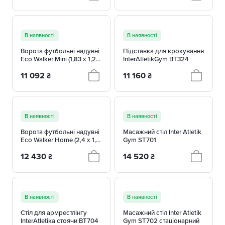
В наявності
В наявності
Ворота футбольні надувні
Підставка для крокування
Eco Walker Mini (1,83 x 1,22
InterAtletikGym BT324
м)
11 092
11 160
₴
₴
В наявності
В наявності
Ворота футбольні надувні
Масажний стіл Inter Atletik
Eco Walker Home (2,4 x 1,6
Gym ST701
м)
12 430
14 520
₴
₴
В наявності
В наявності
Стіл для армрестлінгу
Масажний стіл Inter Atletik
InterAtletika стоячи BT704
Gym ST702 стаціонарний