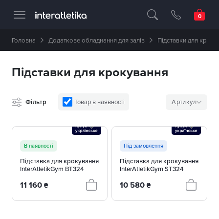
Професійне спортивне обладнання 🥇 
Головна
Додаткове обладнання для залів
Підставки для кроку
Підставки для крокування
Фільтр
Товар в наявності
Артикул
В наявності
Під замовлення
Підставка для крокування
Підставка для крокування
InterAtletikGym BT324
InterAtletikGym ST324
11 160
10 580
₴
₴