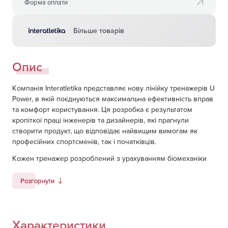
Форма оплати
Більше товарів
Опис
Компанія Interatletika представляє нову лінійку тренажерів U
Power, в якій поєднуються максимальна ефективність вправ
та комфорт користування. Ця розробка є результатом
кропіткої праці інженерів та дизайнерів, які прагнули
створити продукт, що відповідає найвищим вимогам як
професійних спортсменів, так і початківців.
Кожен тренажер розроблений з урахуванням біомеханіки
рухів, що забезпечує максимальну якість тренувань та
мінімізує ризик травм.
Розгорнути
Тренажер UP108.1 Згинач стегна (лежачи)
належить до
групи обов'язкових тренажерів спортивної зали,
використовується для пропрацювання м'язів стегна,
Характеристики