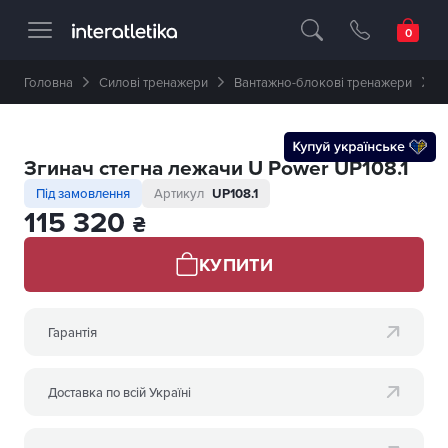
Професійне спортивне обладнання 🥇 
Головна
Силові тренажери
Вантажно-блокові тренажери
З
Згинач стегна лежачи U Power UP108.1
Під замовлення
Артикул
UP108.1
115 320
₴
КУПИТИ
Гарантія
Доставка по всій Україні