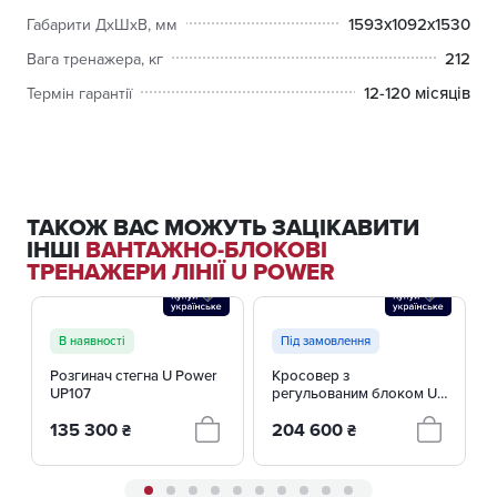
забезпечує тривалість експлуатації обладнання.
1593х1092х1530
Габарити ДхШхВ, мм
З тренажером UP108.1 Згинач стегна (лежачи) від Interatletika
212
Вага тренажера, кг
ви легко досягнете бажаних результатів у розвитку сили та
естетики тіла. Крім того, компактні розміри дозволяють
12-120 місяців
Термін гарантії
ефективно використовувати простір у спортивних
приміщеннях будь-якої площі.
Тренажери серії U Power – це інвестиція у ваше здоров'я
та спортивні досягнення, доступна кожному!
ТАКОЖ ВАС МОЖУТЬ ЗАЦІКАВИТИ
ІНШІ
ВАНТАЖНО-БЛОКОВІ
ТРЕНАЖЕРИ ЛІНІЇ U POWER
В наявності
Під замовлення
Розгинач стегна U Power
Кросовер з
UP107
регульованим блоком U
Power UP103
135 300
204 600
₴
₴