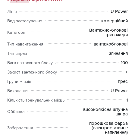
створити красиву атлетичну статуру, зробити рельєф м'язів
черевного преса чіткішим, але і прибрати зайвий об'єм,
U Power
Лінія
позбувшись жирового прошарку на животі.
комерційний
Вид застосування
Оскільки м'язи черевного преса відіграють значну роль у
процесі функціонування організму, цей тренажер знайшов
Вантажно-блокові
Категорії
тренажери
також широке застосування в реабілітаційних програмах, а
також у спортивній медицині.
вантажоблокові
Тип навантаження
Конструкція тренажера дозволяє відрегулювати рівень
згинання
Тип вправ
сидіння, положення упорного валика для ніг, виставити
100
Вага вантажного блоку, кг
довжину упорного важеля під антропометричні дані
кожного користувача. Ці опції дозволяють провести
+
Захист вантажного блоку
продуктивне, комфортне й безпечне тренування будь-
прес
Групи м'язів
якому користувачеві. Основне навантаження під час роботи
з тренажером поширюється на черевні м'язи.
U Power
Виконання
1
Металеві елементи конструкції покриті порошковою фарбою
Кількість тренувальних місць
методом електростатичного напилення. Сидіння та м'які
високоякісна штучна
Оббивка
частини виконані із високоякісної еко-шкіри. Двошаровий
шкіра
поролон є стійким до деформації та усадки. Все це
порошкова фарба
забезпечує тривалість експлуатації обладнання.
(електростатичне
Забарвлення
напилення)