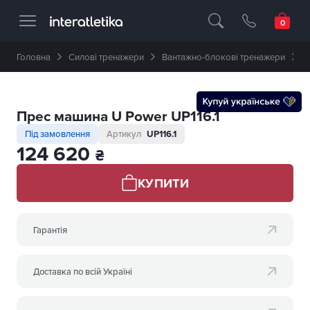
Професійне спортивне обладнання 🥇 
Головна
Силові тренажери
Вантажно-блокові тренажери
П
Прес машина U Power UP116.1
Під замовлення
Артикул
UP116.1
124 620
₴
КУПИТИ
Гарантія
Доставка по всій Україні