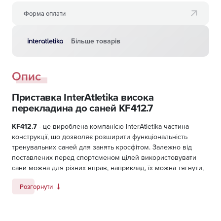
Форма оплати
Більше товарів
Опис
Приставка InterAtletika висока
перекладина до саней KF412.7
KF412.7
- це вироблена компанією InterAtletika частина
конструкції, що дозволяє розширити функціональність
тренувальних саней для занять кросфітом. Залежно від
поставлених перед спортсменом цілей використовувати
сани можна для різних вправ, наприклад, їх можна тягнути,
штовхати або тягнути за собою.
Розгорнути
При цьому вага саней в разі потреби можна збільшувати,
встановлюючи на спеціальні кріплення млинці для грифа.
Снаряд відмінно підходить для тренувань серед любителів