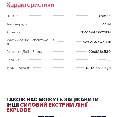
Характеристики
силового екстриму і кросфіта.
Explode
Лінія
сани
Тип снаряду
Силовий екстрим
Категорії
Максимальне навантаження,
без обмеження
кг
90x626x530
Габарити ДхШхВ, мм
8
Вага, кг
12-120 місяців
Термін гарантії
ТАКОЖ ВАС МОЖУТЬ ЗАЦІКАВИТИ
ІНШІ
СИЛОВИЙ ЕКСТРИМ ЛІНІЇ
EXPLODE