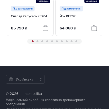
Під замовлення
Під замовлення
Снаряд Карусель KF204
Йок KF202
85 790
64 060
₴
₴
Українська
© 2026 — Interatletika
Національний виробник спортивно-тренажерного
обладнання