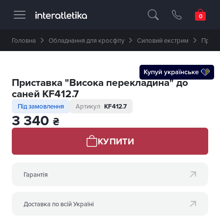
Професійне спортивне обладнання 🥇 
Головна
Обладнання для кросфіту
Силовий екстрим
Прист
Приставка "Висока перекладина" до
саней KF412.7
Під замовлення
Артикул
KF412.7
3 340
₴
КУПИТИ
Гарантія
Доставка по всій Україні