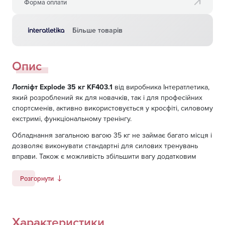
Форма оплати
Більше товарів
Опис
Логліфт Explode 35 кг KF403.1
від виробника Інтератлетика,
який розроблений як для новачків, так і для професійних
спортсменів, активно використовується у кросфіті, силовому
екстримі, функціональному тренінгу.
Обладнання загальною вагою 35 кг не займає багато місця і
дозволяє виконувати стандартні для силових тренувань
вправи. Також є можливість збільшити вагу додатковим
інвентарем. Логліфт KF403.1 виконаний із високоякісних
матеріалів, оснащений спеціальним покриттям, яке захищає
Розгорнути
від несприятливих зовнішніх факторів.
Характеристики