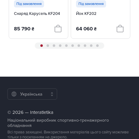
Під замовлення
Під замовлення
Снаряд Карусель KF204
Йок KF202
85 790
64 060
₴
₴
Українська
© 2026 — Interatletika
Національний виробник спортивно-тренажерного
обладнання
Всі права захищені. Використання матеріалів цього сайту можливе
тільки з посиланням на джерело.