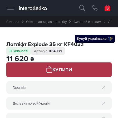
Професійне спортивне обладнання 🥇 
Головна
Обладнання для кросфіту
Силовий екстрим
Логліф
Логліфт Explode 35 кг KF403.1
В наявності
Артикул
KF403.1
11 620
₴
КУПИТИ
Гарантія
Доставка по всій Україні