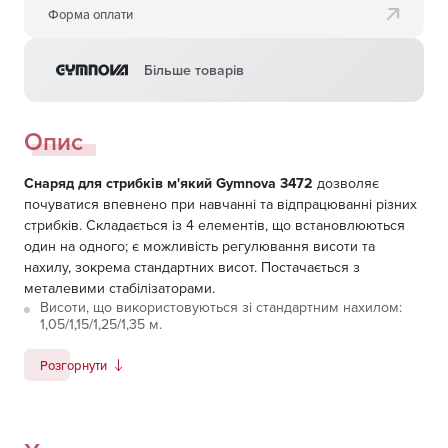
Форма оплати
Більше товарів
Опис
Снаряд для стрибків м'який Gymnova 3472
дозволяє
почуватися впевнено при навчанні та відпрацюванні різних
стрибків. Складається із 4 елементів, що встановлюються
один на одного; є можливість регулювання висоти та
нахилу, зокрема стандартних висот. Постачається з
металевими стабілізаторами.
Висоти, що використовуються зі стандартним нахилом:
1,05/1,15/1,25/1,35 м.
Висоти, що використовуються з навчальним нахилом:
Розгорнути
0,85/0,95/1,05/1,15 м.
Габарити: 135 x 95 див.
Складається з 4 елементів, що встановлюються один на
одного: