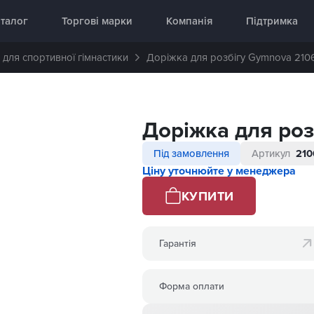
аднання 🥇 «InterAtletika»
талог
Торгові марки
Компанія
Підтримка
для спортивної гімнастики
Доріжка для розбігу Gymnova 210
Доріжка для роз
Під замовлення
Артикул
210
Ціну уточнюйте у менеджера
КУПИТИ
Гарантія
Форма оплати