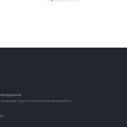
 обладнання
у можливе тільки з посиланням на джерело.
be