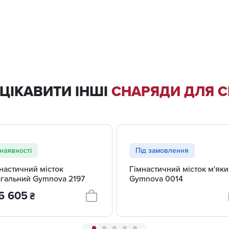
106
складається з пінополіетилену з килимовим покриттям, 
106
складається з пінополіетилену з килимовим покриттям, 
ЦІКАВИТИ ІНШІ
СНАРЯДИ ДЛЯ 
106
складається з пінополіетилену з килимовим покриттям, 
наявності
Під замовлення
настичний місток
Гімнастичний місток м'як
гальний Gymnova 2197
Gymnova 0014
6 605
₴