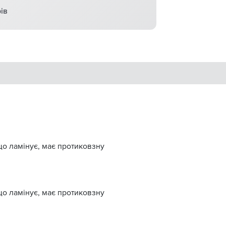
ів
що ламінує, має протиковзну
що ламінує, має протиковзну