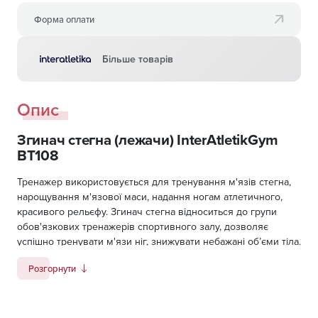
Форма оплати
Більше товарів
Опис
Згинач стегна (лежачи) InterAtletikGym
BT108
Тренажер використовується для тренування м'язів стегна,
нарощування м'язової маси, надання ногам атлетичного,
красивого рельєфу. Згинач стегна відноситься до групи
обов'язкових тренажерів спортивного залу, дозволяє
успішно тренувати м'язи ніг, знижувати небажані об’єми тіла.
Спектр використання тренажера не обмежується тільки
Розгорнути
спортивним напрямком, його успішно використовують в
реабілітаційних програмах, в цілих профілактики
захворювань опорно-рухового апарату, в спортивній