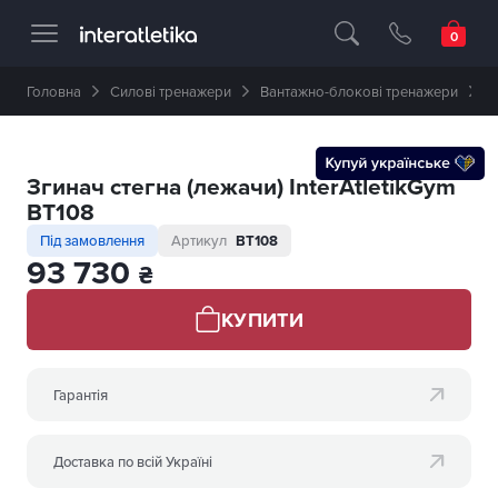
Професійне спортивне обладнання 🥇 
Головна
Силові тренажери
Вантажно-блокові тренажери
З
Згинач стегна (лежачи) InterAtletikGym
BT108
Під замовлення
Артикул
BT108
93 730
₴
КУПИТИ
Гарантія
Доставка по всій Україні