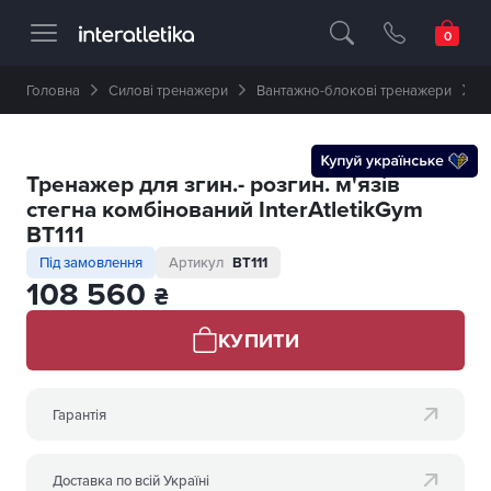
Професійне спортивне обладнання 🥇 
Головна
Силові тренажери
Вантажно-блокові тренажери
Т
Тренажер для згин.- розгин. м'язів
стегна комбінований InterAtletikGym
BT111
Під замовлення
Артикул
BT111
108 560
₴
КУПИТИ
Гарантія
Доставка по всій Україні