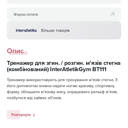
Форма оплати
Більше товарів
Опис
Тренажер для згин. / розгин. м'язів стегна
(комбінований) InterAtletikGym BT111
Тренажер використовують для тренування м'язів стегна. З
його допомогою можна надати ногам красиву, спортивну
форму, збільшити м'язову масу, опрацювати рельєф м'язів,
позбутися від зайвих об’ємів.
Тренажер знайшов широке застосування в спортивних і
тренажерних залах, використовується як одна з
Розгорнути
обов'язкових ланок тренування спортсменів різних
дисциплін, а також застосовується в програмах реабілітації.