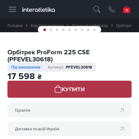
Професійне спортивне обладнання 🥇 
Головна
Кардіотренажери
Домашні орбітреки
Орбітрек Pr
Орбітрек ProForm 225 CSE
(PFEVEL30618)
Під замовлення
Артикул
PFEVEL30618
17 598
₴
КУПИТИ
Гарантія
Доставка по всій Україні