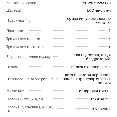
не регулюється
Кут нахилу рампи
LCD-дисплей
Дисплей
сумісний (у комплект не
Підтримка iFit
входить)
12
Програми
+
Тримач для пляшки
+
Тримач для планшета
так (рукоятки, опція
Вбудовані датчики пульсу
бездротовий)
з нековзною поверхнею
Педалі
компенсатори нерівності
підлоги, транспортувальні
Перенесення та зберігання
ролики
батарейки (тип D)
Живлення
127х64х159
Габарити (ДхШхВ), см
Габарити упаковки (ДхШхВ),
107x32х64
см