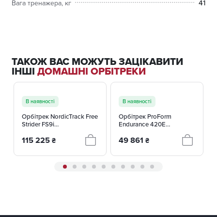
41
Вага тренажера, кг
ТАКОЖ ВАС МОЖУТЬ ЗАЦІКАВИТИ
ІНШІ
ДОМАШНІ ОРБІТРЕКИ
В наявності
В наявності
Орбітрек NordicTrack Free
Орбітрек ProForm
Strider FS9i
Endurance 420E
NTEVEL22020
(PFEL49720-INT)
115 225
49 861
₴
₴