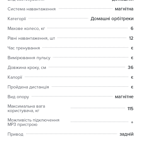
можливість порівняти свої результати з друзями та
адаптувати Ваше тренування, задаючи конкретну мету
магнітна
Система навантаження
(підписка iFit не включена).
Домашні орбітреки
Категорії
Завдяки транспортувальним колесам, встановленим
6
Махове колесо, кг
спереду тренажера, Ви легко зможете переміщати
обладнання, а підставка під планшет / телефон і тримач для
12
Рівні навантаження, шт
пляшки зробить ваше тренування ще цікавішим і збереже
є
Час тренування
водний баланс в організмі.
є
Вимірювання пульсу
36
Довжина кроку, см
є
Калорії
є
Пройдена дистанція
магнітне
Вид опору
Максимальна вага
115
користувача, кг
Можливість підключення
+
MP3 пристрою
задній
Привод