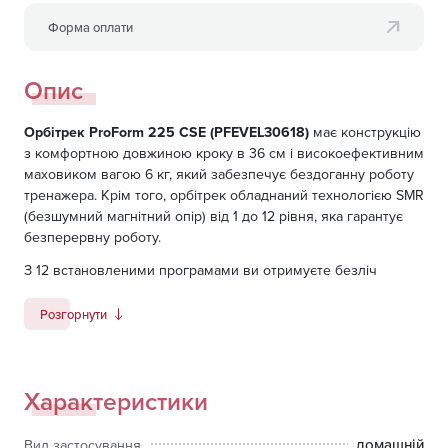
Форма оплати
Опис
Орбітрек ProForm 225 CSE (PFEVEL30618)
має конструкцію
з комфортною довжиною кроку в 36 см і високоефективним
маховиком вагою 6 кг, який забезпечує бездоганну роботу
тренажера. Крім того, орбітрек обладнаний технологією SMR
(безшумний магнітний опір) від 1 до 12 рівня, яка гарантує
безперервну роботу.
З 12 встановленими програмами ви отримуєте безліч
можливостей для тренування, а датчики передають точні
показники Вашого серцебиття на LCD-дисплей, дозволяючи
Розгорнути
легко і зручно контролювати свій стан в процесі занять.
У моделі 225 CSE є підтримка iFit® Bluetooth Smart (BLE), що
дає Вам доступ до нового тренування кожен день,
Характеристики
автоматично відстежує прогрес, відтворює реальні
маршрути пробіжки за допомогою Google Maps, надає
домашній
Вид застосування