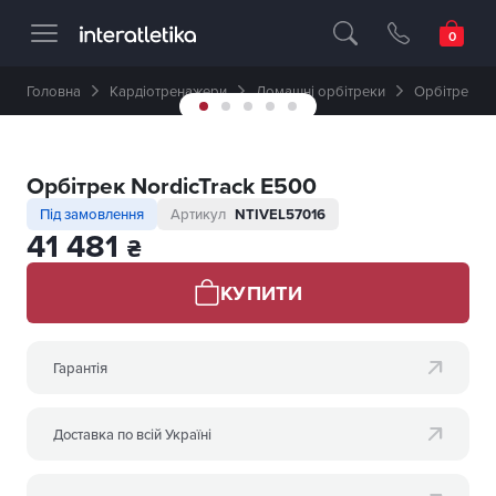
Професійне спортивне обладнання 🥇 
Головна
Кардіотренажери
Домашні орбітреки
Орбітрек No
Орбітрек NordicTrack E500
Під замовлення
Артикул
NTIVEL57016
41 481
₴
КУПИТИ
Гарантія
Доставка по всій Україні