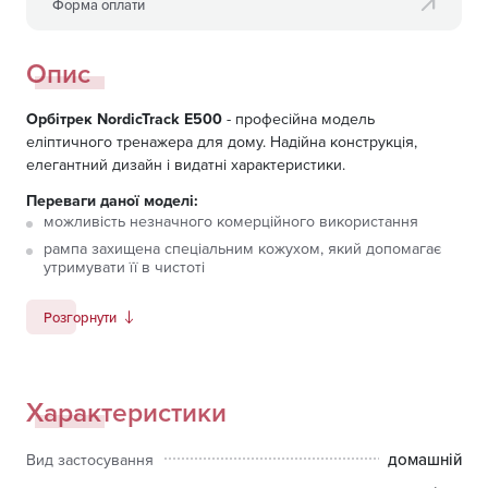
Форма оплати
Опис
Орбітрек NordicTrack E500
- професійна модель
еліптичного тренажера для дому. Надійна конструкція,
елегантний дизайн і видатні характеристики.
Переваги даної моделі:
можливість незначного комерційного використання
рампа захищена спеціальним кожухом, який допомагає
утримувати її в чистоті
поліуретанові ролики зі збільшеною віссю і підшипниками
з поліпшеним ущільненням ковзають по направляючим,
Розгорнути
розподіляючи вагу користувача і забезпечуючи
ефективність роботи, а також гарантуючи відчуття
неймовірної плавності ходу
вага маховика 22 кг - забезпечує виняткову плавність
Характеристики
ходу педалей і природність руху
довжина крок 45 мм - максимальне опрацювання понад
домашній
Вид застосування
200 м'язів Вашого тіла
електромагнітна система навантаження - забезпечує