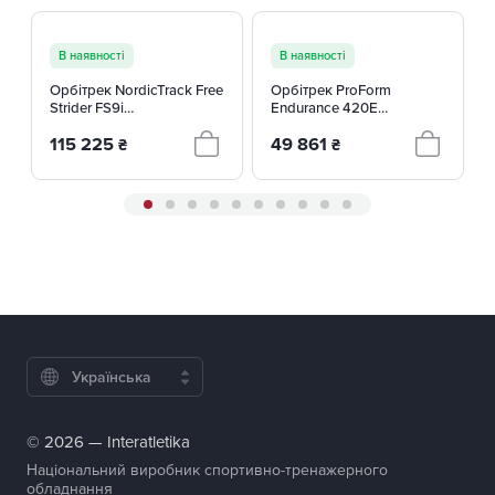
В наявності
В наявності
Орбітрек NordicTrack Free
Орбітрек ProForm
Strider FS9i
Endurance 420E
NTEVEL22020
(PFEL49720-INT)
115 225
49 861
₴
₴
Українська
© 2026 — Interatletika
Національний виробник спортивно-тренажерного
обладнання