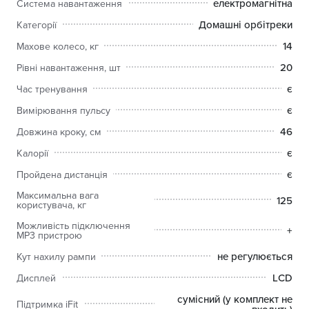
електромагнітна
Система навантаження
безшумність роботи і плавне регулювання навантаження.
Домашні орбітреки
Категорії
матричний дисплей Graffixx 5 дюймів з LED-підсвіткою
14
23-х рівнева система зміни навантаження - можливість
Махове колесо, кг
вибору навантаження індивідуально для кожного
20
Рівні навантаження, шт
користувача в залежності від побажань і фізичної форми
максимальна вага користувача 150 кг - міцна і надійна
є
Час тренування
конструкція тренажера, гарантує високу надійність і
є
тривалий термін експлуатації
Вимірювання пульсу
можливість підключення МР3 пристрою і стереосистема з
46
Довжина кроку, см
2-ма вбудованими колонками - дозволить Вам
насолодитися улюбленими мелодіями і урізноманітнити
є
Калорії
ваші тренування
є
Пройдена дистанція
гіпоалергенні покриття елементів тренажера
Комп'ютер з індикацією наступних параметрів: час,
Максимальна вага
125
користувача, кг
швидкість, дистанція, витрата калорій, пульс і рівень
навантаження в Ватах. Повідомлення про перевищення
Можливість підключення
+
MP3 пристрою
заданих параметрів. Компенсатори нерівності підлоги.
Транспортувальні ролики на передній стійці.
не регулюється
Кут нахилу рампи
LCD
Дисплей
сумісний (у комплект не
Підтримка iFit