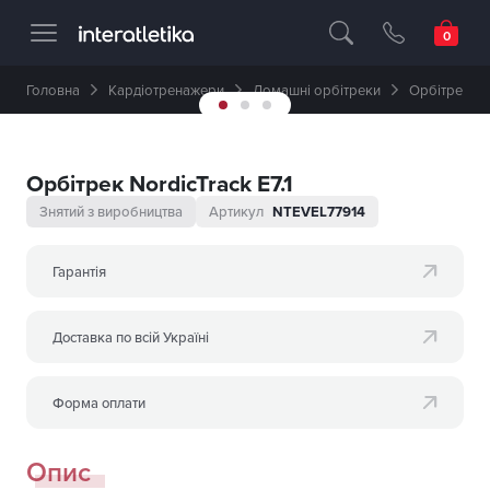
Професійне спортивне обладнання 🥇 
Головна
Кардіотренажери
Домашні орбітреки
Орбітрек Nor
Орбітрек NordicTrack E7.1
Знятий з виробництва
Артикул
NTEVEL77914
Гарантія
Доставка по всій Україні
Форма оплати
Опис