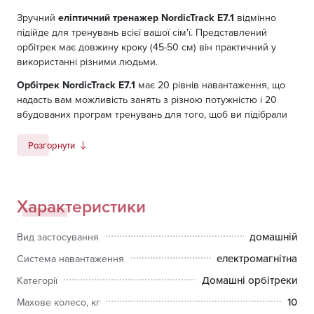
Зручний
еліптичний тренажер NordicTrack E7.1
відмінно
підійде для тренувань всієї вашої сім'ї. Представлений
орбітрек має довжину кроку (45-50 см) він практичний у
використанні різними людьми.
Орбітрек NordicTrack E7.1
має 20 рівнів навантаження, що
надасть вам можливість занять з різною потужністю і 20
вбудованих програм тренувань для того, щоб ви підібрали
зручний для вас режим. Механічно можна дуже просто
відрегулювати кут нахилу рампи (від 0 до 20 градусів) і
Розгорнути
змінити амплітуду виконання рухів для комфортних занять.
Щоб контролювати процес тренування і ваше самопочуття
в орбітрек встановлений LED-дисплей, який демонструє вам
Характеристики
всі основні показники. Рукоятки тренажера оснащені
сенсорними датчиками вимірювання вашого пульсу.
домашній
Вид застосування
Вбудована акустична система з стереодинаміками, а також
можливість підключення IPod або Mp3 зроблять ваше
електромагнітна
Система навантаження
тренування комфортної і ритмічної.
Домашні орбітреки
Категорії
Датчик Polar в комплект не входить!
10
Махове колесо, кг