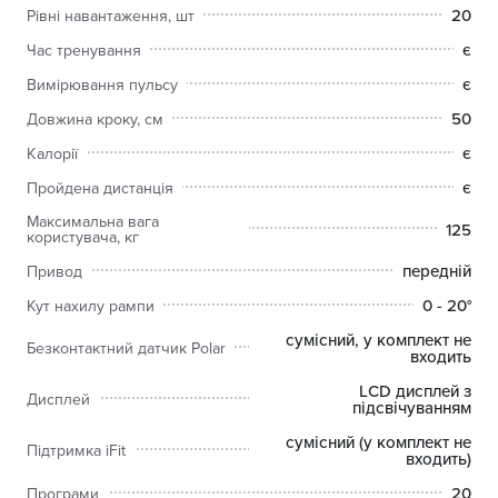
20
Рівні навантаження, шт
є
Час тренування
є
Вимірювання пульсу
50
Довжина кроку, см
є
Калорії
є
Пройдена дистанція
Максимальна вага
125
користувача, кг
передній
Привод
0 - 20°
Кут нахилу рампи
сумісний, у комплект не
Безконтактний датчик Polar
входить
LCD дисплей з
Дисплей
підсвічуванням
сумісний (у комплект не
Підтримка iFit
входить)
20
Програми