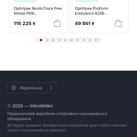
Орбітрек NordicTrack Free
Орбітрек ProForm
Strider FS9i
Endurance 420E
NTEVEL22020
(PFEL49720-INT)
115 225
49 861
₴
₴
Українська
© 2026 — Interatletika
Національний виробник спортивно-тренажерного
обладнання
Всі права захищені. Використання матеріалів цього сайту можливе
тільки з посиланням на джерело.