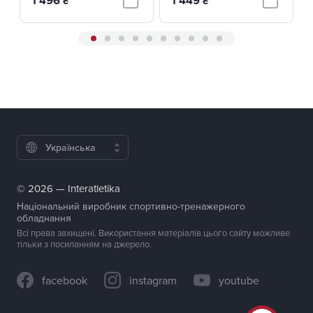
1 496
1 449
₴
₴
Українська
© 2026 — Interatletika
Національний виробник спортивно-тренажерного
обладнання
Всі права захищені. Використання матеріалів цього сайту можливе
тільки з посиланням на джерело.
facebook
instagram
youtube