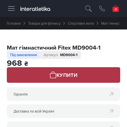
Професійне спортивне обладнання 🥇 
Головна
Товари для фітнесу
Спортивні мати
Мат гімнастичн
Мат гімнастичний Fitex MD9004-1
Під замовлення
Артикул
MD9004-1
968
₴
КУПИТИ
Гарантія
Доставка по всій Україні