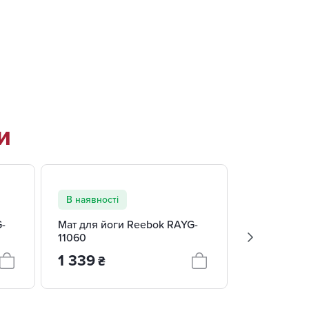
И
+ 2 ВАРІАНТИ
+ 3 ВАРІАНТИ
В наявності
В наявност
-
Мат для йоги Reebok RAYG-
Мат для фі
11060
Fitness RA
1 339
1 311
₴
₴