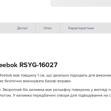
Деталі
Опис
Характеристики
Reebok RSYG-16027
eebok має товщину 1 см, що ідеально підходить для виконан
яє безпечно виконувати базові вправи.
. Зворотний бік килимка має рельєфну поверхню у вигляді п
огою. У килимка передбачені отвори для підвішування на ст