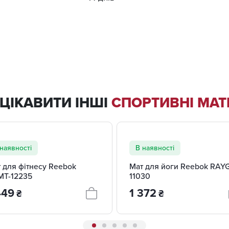
ЦІКАВИТИ ІНШІ
СПОРТИВНІ МАТ
 ВАРІАНТИ
+ 4 ВАРІАНТИ
наявності
В наявності
 для фітнесу Reebok
Мат для йоги Reebok RAYG
MT-12235
11030
449
1 372
₴
₴