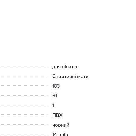
для пілатес
Спортивні мати
183
61
1
ПВХ
чорний
14 днів