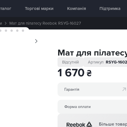
аднання 🥇 «InterAtletika»
талог
Торгові марки
Компанія
Підтримка
и
Мат для пілатесу Reebok RSYG-16027
Мат для пілатес
Відсутній
Артикул
RSYG-160
1 670
₴
Гарантія
Форма оплати
Більше товар