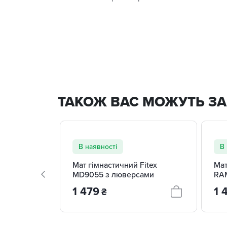
ТАКОЖ ВАС МОЖУТЬ ЗА
+ 1
В наявності
В 
Мат гімнастичний Fitex
Мат
MD9055 з люверсами
RA
1 479
1 
₴