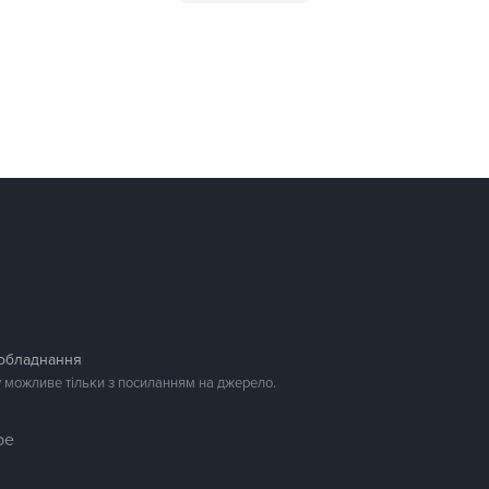
 обладнання
у можливе тільки з посиланням на джерело.
be