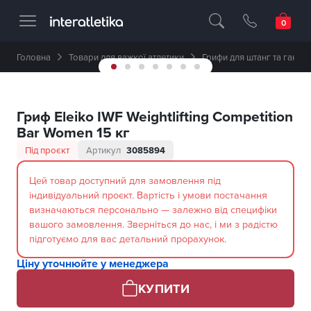
Професійне спортивне обладнання 🥇 
Головна
Товари для важкої атлетики
Грифи для штанг та ганте
Гриф Eleiko IWF Weightlifting Competition
Bar Women 15 кг
Під проєкт
Артикул
3085894
Цей товар доступний для замовлення під
індивідуальний проєкт. Вартість і умови постачання
визначаються персонально — залежно від специфіки
вашого замовлення. Зверніться до нас, і ми з радістю
підготуємо для вас детальний прорахунок.
Ціну уточнюйте у менеджера
КУПИТИ