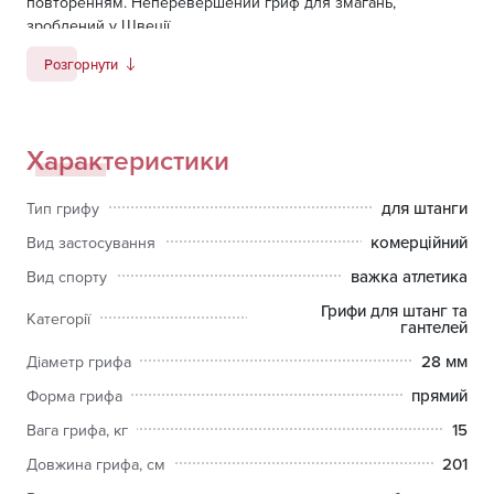
повторенням. Неперевершений гриф для змагань,
зроблений у Швеції.
Розгорнути
Характеристики
для штанги
Тип грифу
комерційний
Вид застосування
важка атлетика
Вид спорту
Грифи для штанг та
Категорії
гантелей
28 мм
Діаметр грифа
прямий
Форма грифа
15
Вага грифа, кг
201
Довжина грифа, см