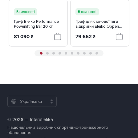
В наявності
В наявності
Гриф Eleiko Performance
Гриф для станової тяги
Powerlifting Bar 20 кг
відкритий Eleiko Öppen
Bar 3085748-03
81 090
79 662
₴
₴
Українська
© 2026 — Interatletika
Національний виробник спортивно-тренажерного
обладнання