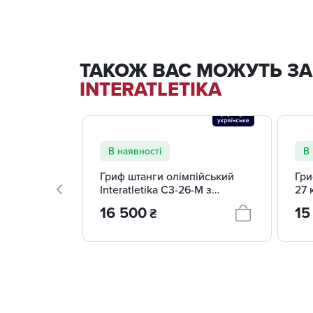
ТАКОЖ ВАС МОЖУТЬ ЗА
INTERATLETIKA
В наявності
В 
Гриф штанги олімпійський
Гри
Interatletika C3-26-M з
27 
різбленням 220 см (навант.
(на
16 500
15
₴
600 кг) із замками