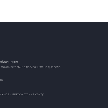
 обладнання
у можливе тільки з посиланням на джерело.
be
и
Умови використання сайту