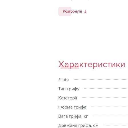
Довжина: 220 см
Розгорнути
Діаметр: 50 мм
Замки купуються окремо.
Гриф має хромоване покриття і н
Характеристики
Лінія
Тип грифу
Категорії
Форма грифа
Вага грифа, кг
Довжина грифа, см