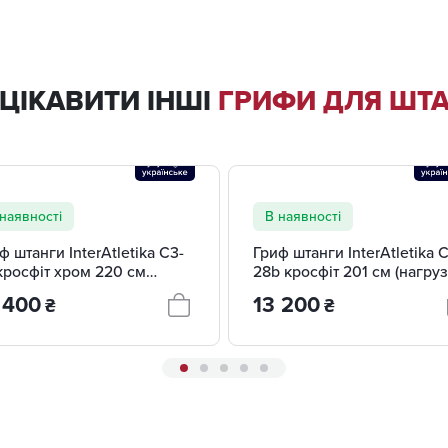
ЦІКАВИТИ ІНШІ
ГРИФИ ДЛЯ ШТАН
наявності
В наявності
ф штанги InterAtletika C3-
Гриф штанги InterAtletika 
кросфіт хром 220 см
28b кросфіт 201 см (нагруз
вант. 680 кг) для чоловіків
450 кг) для жінок
 400
13 200
₴
₴