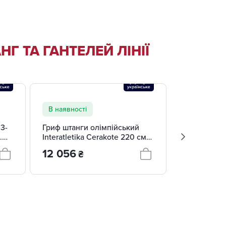
Г ТА ГАНТЕЛЕЙ ЛІНІЇ
В наявності
В наявност
C3-
Гриф штанги олімпійський
Гриф штанг
.
Interatletika Cerakote 220 см
Interatletik
20 кг чоловічий MD4120-
15 кг жіно
12 056
10 912
₴
₴
CB86