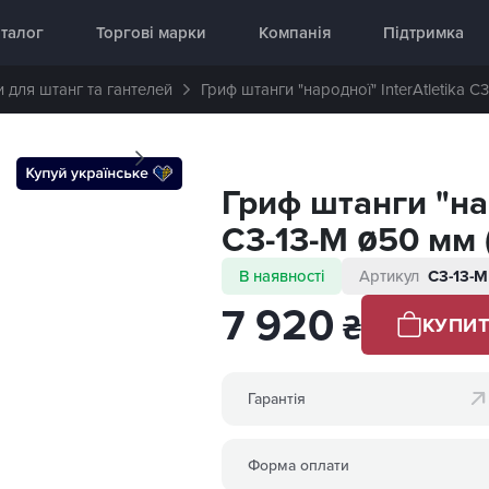
аднання 🥇 «InterAtletika»
талог
Торгові марки
Компанія
Підтримка
 для штанг та гантелей
Гриф штанги "народної" InterAtletika C
Гриф штанги "нар
C3-13-M ø50 мм (
В наявності
Артикул
C3-13-M
7 920
₴
КУПИ
Гарантія
Форма оплати