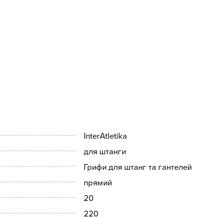
асічки, щоб уникнути ковзання при виконанні вправ.
InterAtletika
для штанги
Грифи для штанг та гантелей
прямий
20
220