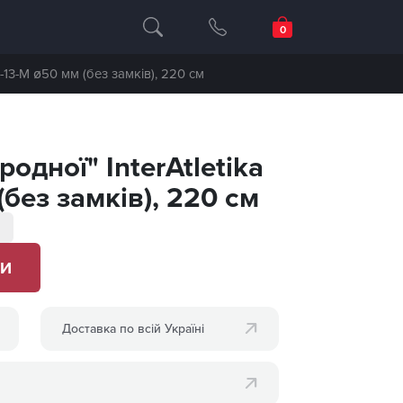
3-13-M ø50 мм (без замків), 220 см
одної" InterAtletika
без замків), 220 см
ТИ
Доставка по всій Україні