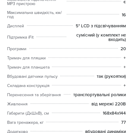
є
MP3 пристрою
Максимальна швидкість, км/
16
год
5" LCD з підсвічуванням
Дисплей
сумісний (у комплект не
Підтримка iFit
входить)
20
Програми
+
Тримач для пляшки
+
Тримач для планшета
так (рукоятки)
Вбудовані датчики пульсу
+
Складана конструкція
транспортувальні ролики
Перенесення та зберігання
від мережі 220В
Живлення
168х84х144
Габарити (ДхШхВ), см
77
Вага тренажера, кг
вбудовані динаміки
Додатково