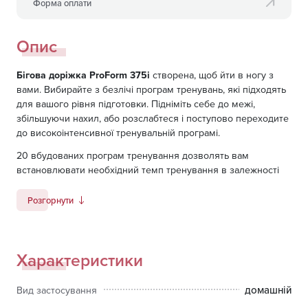
Форма оплати
Опис
Бігова доріжка ProForm 375i
створена, щоб йти в ногу з
вами. Вибирайте з безлічі програм тренувань, які підходять
для вашого рівня підготовки. Підніміть себе до межі,
збільшуючи нахил, або розслабтеся і поступово переходите
до високоінтенсивної тренувальній програмі.
20 вбудованих програм тренування дозволять вам
встановлювати необхідний темп тренування в залежності
від поставлених цілей. Амортизація ProShox мінімізує
навантаження на суглоби, а двигун 2.0 CHP Mach Z
Розгорнути
Commercial забезпечує плавну і тиху роботу.
Коли ви промокли від поту і завершили тренування, функція
SpaceSaver і система EasyLift допомагають легко прибрати
Характеристики
бігову доріжку, надаючи більше місця і дозволяючи
продовжити свій день.
домашній
Вид застосування
Поліпшите свої бігові вправи з цієї біговою доріжкою від