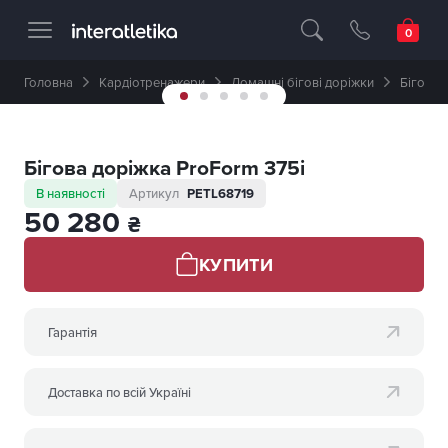
Професійне спортивне обладнання 🥇 
Головна
Кардіотренажери
Домашні бігові доріжки
Бігова 
Бігова доріжка ProForm 375i
В наявності
Артикул
PETL68719
50 280
₴
КУПИТИ
Гарантія
Доставка по всій Україні