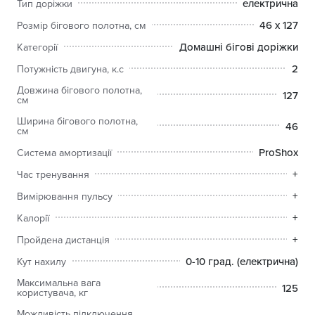
електрична
Тип доріжки
ProForm, щоб ви могли підтримувати свою мотивацію і
швидше досягати своїх цілей у фітнесі.
46 х 127
Розмір бігового полотна, см
Домашні бігові доріжки
Категорії
2
Потужність двигуна, к.с
Довжина бігового полотна,
127
см
Ширина бігового полотна,
46
см
ProShox
Система амортизації
+
Час тренування
+
Вимірювання пульсу
+
Калорії
+
Пройдена дистанція
0-10 град. (електрична)
Кут нахилу
Максимальна вага
125
користувача, кг
Можливість підключення