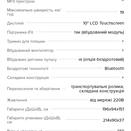
MP3 пристрою
Максимальна швидкість, км/
19
год
10" LCD Touchscreen
Дисплей
так (вбудований модуль)
Підтримка iFit
+
Тримач для пляшки
+
Вбудований вентилятор
ні (опція бездротовий)
Вбудовані датчики пульсу
Bluetooth
Бездротові технології
+
Складана конструкція
транспортувальні ролики,
Перенесення та зберігання
складана конструкція
від мережі 220В
Живлення
196х94х151
Габарити (ДхШхВ), см
Габарити упаковки (ДхШхВ),
214х90х37
см
140
Вага в упаковці, кг