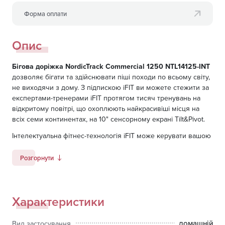
Форма оплати
Опис
Бігова доріжка NordicTrack Commercial 1250 NTL14125-INT
дозволяє бігати та здійснювати піші походи по всьому світу,
не виходячи з дому. З підпискою iFIT ви можете стежити за
експертами-тренерами iFIT протягом тисяч тренувань на
відкритому повітрі, що охоплюють найкрасивіші місця на
всіх семи континентах, на 10" сенсорному екрані Tilt&Pivot.
Інтелектуальна фітнес-технологія iFIT може керувати вашою
біговою доріжкою, щоб надавати персоналізовані
тренування незалежно від того, на якому етапі вашої фітнес-
Розгорнути
подорожі ви знаходитесь. Технологія SmartAdjust може
автоматично змінювати нахил від -3% до 12% та швидкість 0-
19 км/год на основі історії ваших тренувань та результатів
Характеристики
для захоплюючого досвіду. Під'єднайте бездротовий
пульсометр за допомогою Bluetooth і увімкніть функцію
ActivePulse від iFIT, щоб автоматичні налаштування бігової
домашній
Вид застосування