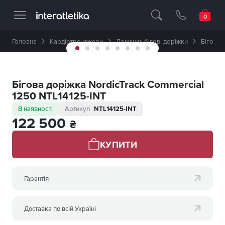
Професійне спортивне обладнання 🥇 
Головна
Кардіотренажери
Домашні бігові доріжки
Бігова 
Бігова доріжка NordicTrack Commercial
1250 NTL14125-INT
В наявності
Артикул
NTL14125-INT
122 500
₴
КУПИТИ
Гарантія
Доставка по всій Україні