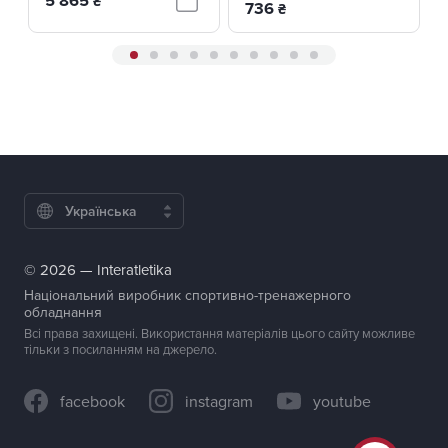
5 865
₴
736
₴
Українська
© 2026 — Interatletika
Національний виробник спортивно-тренажерного
обладнання
Всі права захищені. Використання матеріалів цього сайту можливе
тільки з посиланням на джерело.
facebook
instagram
youtube