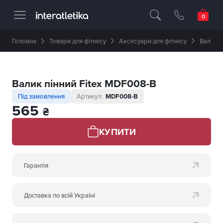
Професійне спортивне обладнання 🥇 
Головна
Товари для фітнесу
Аксесуари для фітнесу
Валик п
Валик пінний Fitex MDF008-B
Під замовлення
Артикул
MDF008-B
565
₴
КУПИТИ
Гарантія
Доставка по всій Україні