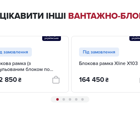
ЦІКАВИТИ ІНШІ
ВАНТАЖНО-БЛОК
ід замовлення
Під замовлення
кова рамка (з
Блокова рамка Xline X103
ульованим блоком по
оті) Xline X103.1
2 850
164 450
₴
₴