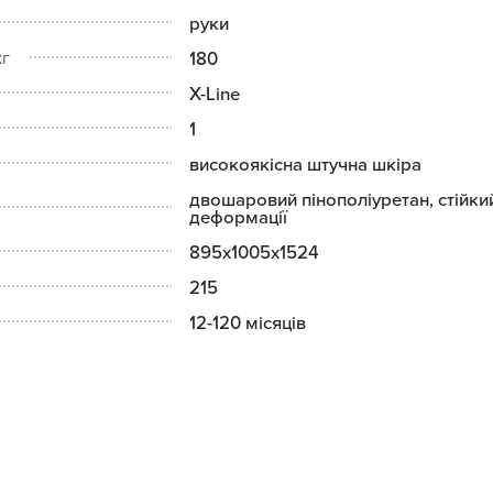
руки
180
кг
X-Line
1
високоякісна штучна шкіра
двошаровий пінополіуретан, стійкий
деформації
895x1005x1524
215
12-120 місяців