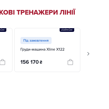
ОВІ ТРЕНАЖЕРИ ЛІНІЇ
Під замовлення
Під замов
Груди-машина Xline X122
Комбінован
розвантаж
156 170
153 180
₴