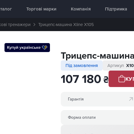
аднання 🥇 «InterAtletika»
талог
Торгові марки
Компанія
Підтримка
ові тренажери
Трицепс-машина Xline X105
Трицепс-машина 
Під замовлення
Артикул
X10
107 180
₴
КУ
Гарантія
Форма оплати