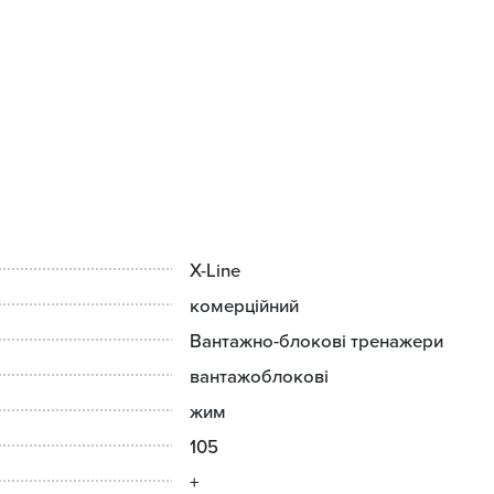
ого старту, який повністю виключає отримання травми і доз
діння дає можливість оптимально налаштувати тренажер для
шкіра;
двошаровий пінополіуретан, стійкий до усадки, що не підда
 (електростатичне напилення).
нтія - 10 років;
X-Line
 гарантія - 3 роки;
комерційний
нтія - 1 рік.
Вантажно-блокові тренажери
вантажоблокові
жим
105
+