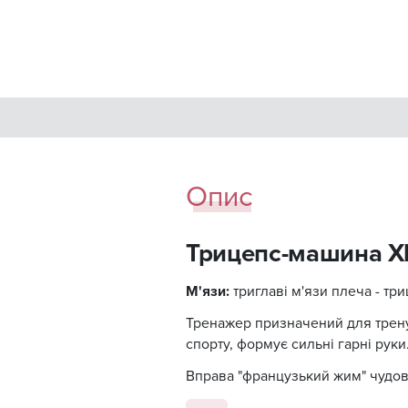
Опис
Трицепс-машина Xl
М'язи:
триглаві м'язи плеча - три
Тренажер призначений для тренув
спорту, формує сильні гарні руки
Вправа "французький жим" чудово
трицепса.