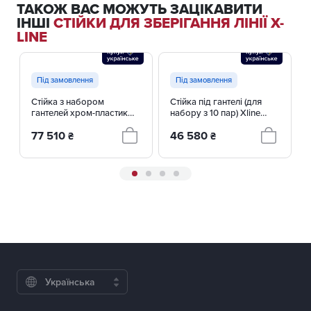
ТАКОЖ ВАС МОЖУТЬ ЗАЦІКАВИТИ
ІНШІ
СТІЙКИ ДЛЯ ЗБЕРІГАННЯ ЛІНІЇ X-
LINE
Під замовлення
Під замовлення
Стійка з набором
Стійка під гантелі (для
гантелей хром-пластик
набору з 10 пар) Xline
0,5-10 кг Xline X410
X409
77 510
46 580
₴
₴
Українська