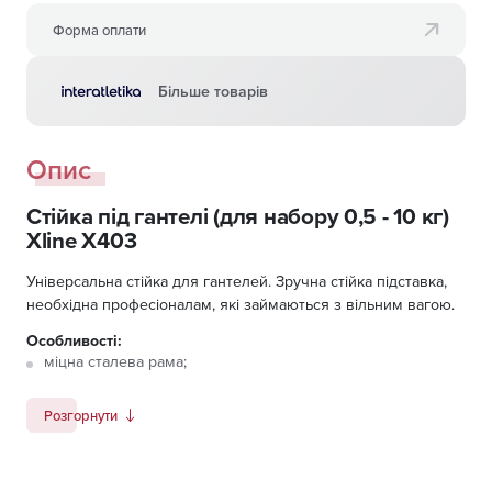
Форма оплати
Більше товарів
Опис
Стійка під гантелі (для набору 0,5 - 10 кг)
Xline X403
Універсальна стійка для гантелей. Зручна стійка підставка,
необхідна професіоналам, які займаються з вільним вагою.
Особливості:
міцна сталева рама;
компактна фіксація гантелей;
Розгорнути
стійка конструкція;
зручна висота для початку занять;
покриття: порошкова емаль (електростатичне напилення);