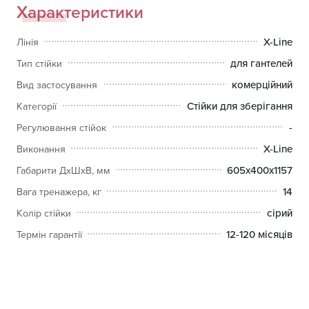
Гарантійні зобов'язання:
Характеристики
на зварні рамні конструкції гарантія - 10 років.
X-Line
Лінія
для гантелей
Тип стійки
комерційний
Вид застосування
Стійки для зберігання
Категорії
-
Регулювання стійок
X-Line
Виконання
605x400x1157
Габарити ДхШхВ, мм
14
Вага тренажера, кг
сірий
Колір стійки
12-120 місяців
Термін гарантії