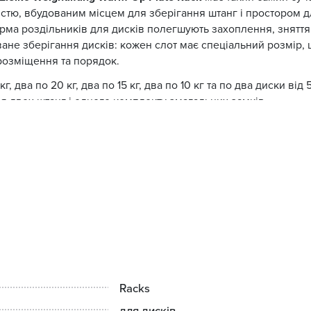
істю, вбудованим місцем для зберігання штанг і простором 
орма роздільників для дисків полегшують захоплення, зняття
не зберігання дисків: кожен слот має спеціальний розмір, щ
розміщення та порядок.
, два по 20 кг, два по 15 кг, два по 10 кг та по два диски від 5
 двох штанг і одного комплекту змагальних замків.
Racks
для дисків