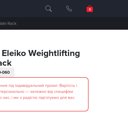
late Rack
Eleiko Weightlifting
ack
-060
ня під індивідуальний проєкт. Вартість і
персонально — залежно від специфіки
нас, і ми з радістю підготуємо для вас