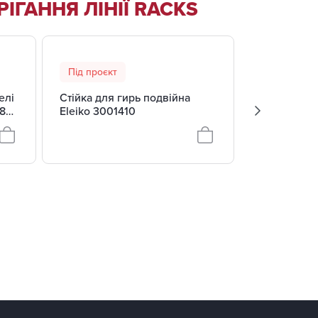
РІГАННЯ ЛІНІЇ RACKS
Під проєкт
Під проєкт
елі
Стійка для гирь подвійна
Стійка під 
82-
Eleiko 3001410
з пауерліфт
3000201