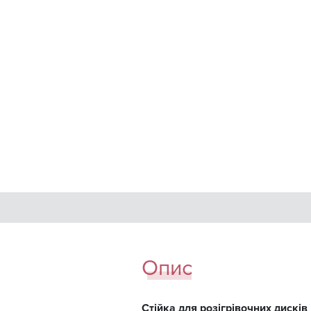
Опис
Стійка для розігрівочних дисків 