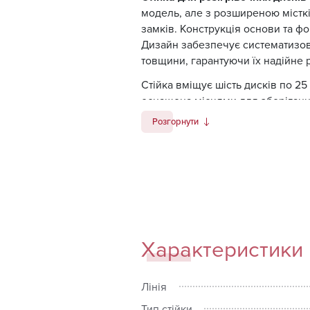
модель, але з розширеною містк
замків. Конструкція основи та ф
Дизайн забезпечує систематизова
товщини, гарантуючи їх надійне 
Стійка вміщує шість дисків по 25 кг
оснащена місцями для зберігання
Розгорнути
Характеристики
Лінія
Тип стійки