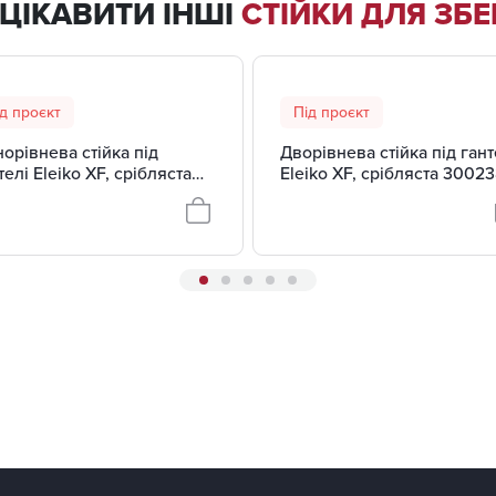
ЦІКАВИТИ ІНШІ
СТІЙКИ ДЛЯ ЗБЕ
д проєкт
Під проєкт
орівнева стійка під
Дворівнева стійка під гант
телі Eleiko XF, срібляста
Eleiko XF, срібляста 30023
2381-01
01