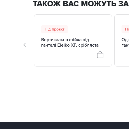
ТАКОЖ ВАС МОЖУТЬ ЗА
Під проєкт
Пі
Вертикальна стійка під
Одн
гантелі Eleiko XF, срібляста
ган
300