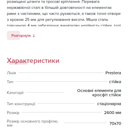
розміщені штанги та тросові кріплення. Перевага
нержавіючої сталі в більшій довговічності на елементах
рами з частинами, що часто рухаються, а також точні отвори
з кроком 25 мм для регулювання висоти. Міцна сталь
товщиною 4 мм забезпечує виняткову надійність стійки, тоді
як геометрія 70x70 оптимізована для силових тренувань.
Розгорнути
Характеристики
Prestera
Лінія
стійка
Тип
Основні елементи для
Категорії
кросфіт стійок
стаціонарна
Тип конструкції
2600 мм
Розмір
Розмір основного профілю,
70х70
мм