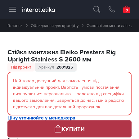
Професійне спортивне обладнання 🥇 
Головна
Обладнання для кросфіту
Основні елементи для кросф
Стійка монтажна Eleiko Prestera Rig
Upright Stainless S 2600 мм
Під проєкт
Артикул
2001825
Цей товар доступний для замовлення під
індивідуальний проєкт. Вартість і умови постачання
визначаються персонально — залежно від специфіки
вашого замовлення. Зверніться до нас, і ми з радістю
підготуємо для вас детальний прорахунок.
Ціну уточнюйте у менеджера
КУПИТИ