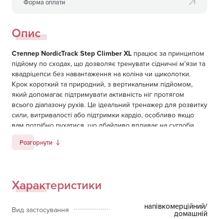
Форма оплати
Опис
Степпер NordicTrack Step Climber XL
працює за принципом
підйому по сходах, що дозволяє тренувати сідничні м'язи та
квадріцепси без навантаження на коліна чи щиколотки.
Крок короткий та природний, з вертикальним підйомом,
який допомагає підтримувати активність ніг протягом
всього діапазону рухів. Це ідеальний тренажер для розвитку
сили, витривалості або підтримки кардіо, особливо якщо
вам потрібно рухатися, що дбайливо впливає на суглоби.
У вас є 22 рівні цифрового опору, які дозволяють
Розгорнути
тренуватися в легкому режимі на початку і збільшити
інтенсивність надалі. Опір регулюється плавно і безшумно,
не порушуючи вашого ритму. Якщо ви використовуєте iFIT з
Характеристики
SmartAdjust (необхідна Pro-підписка), тренажер реагує в
реальному часі на ваш прогрес, тому вам не потрібно
зупинятися, щоб змінювати налаштування під час
напівкомерційний/
Вид застосування
домашній
тренування.