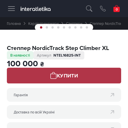
Професійне спортивне обладнання 🥇 
Головна
Кардіотренажери
Степпери
Степпер NordicTrack S
Степпер NordicTrack Step Climber XL
В наявності
Артикул
NTEL16825-INT
100 000
₴
КУПИТИ
Гарантія
Доставка по всій Україні