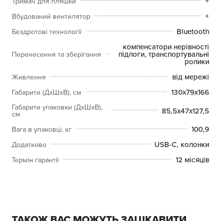
+
Тримач для пляшки
від вашого прогресу. Все, що потрібно, це почати
+
Вбудований вентилятор
тренуватися і слідувати плану.
Bluetooth
Бездротові технології
NordicTrack Step Climber XL синхронізується з Strava, Garmin
та Apple Health (необхідна Pro-підписка), щоб ви могли
компенсатори нерівності
підлоги, транспортувальні
Перенесення та зберігання
зберігати всі свої дані в одному місці. iFIT відстежує вашу
ролики
активність, а вбудований екран підтримує потокове відео,
від мережі
якщо ви хочете тренуватися під улюблене шоу. Також є
Живлення
чіткий звук з динаміків, підтримка Bluetooth-навушників та
130х79х166
Габарити (ДхШхВ), см
порт USB-C для зарядки вашого пристрою.
Габарити упаковки (ДхШхВ),
85,5х47х127,5
см
100,9
Вага в упаковці, кг
USB-C, колонки
Додатково
12 місяців
Термін гарантії
ТАКОЖ ВАС МОЖУТЬ ЗАЦІКАВИТИ