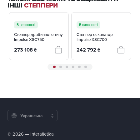
ІНШІ
СТЕППЕРИ
В наявності
В наявності
Степпер драбинного типу
Степпер ескалатор
Impulse XSC750
Impulse XSC700
273 108
242 792
₴
₴
Українська
© 2026 — Interatletika