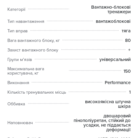
наповнювач: використовується двошаровий
Вантажно-блокові
пінополіуретан, стійкий до усадки, не піддається
Категорії
тренажери
деформації;
вантажоблокові
покриття: порошкова емаль (електростатичне напилення).
Тип навантаження
Гарантія:
тяга
Тип вправ
рама 10 років;
80
Вага вантажного блоку, кг
вантажоблоку 5 років;
троси, ремені, підшипники 2 роки;
+
Захист вантажного блоку
ручки 1 рік;
універсальний
Групи м'язів
оббивка 6 місяців.
Максимальна вага
150
користувача, кг
Performance
Виконання
1
Кількість тренувальних місць
високоякісна штучна
Оббивка
шкіра
двошаровий
пінополіуретан, стійкий до
Наповнювач
усадки, не піддається
деформації