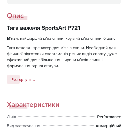
Опис
Тяга важеля SportsArt P721
М'язи:
найширший м'яз спини, круглий м'яз спини, біцепс.
Тяга важеля - тренажер для м'язів спини. Необхідний для
фізичної підготовки спортсменів різних видів спорту, дуже
ефективний для збільшення ширини м'язів спини і
формування гарної статури.
Основна особливість тренажера полягає в ретельної
Розгорнути
ізоляції найширших, трапецієподібних і випрямляючих
м'язів спини.
Тренажер забезпечений пристроєм полегшеного старту.
Характеристики
Регулювання висоти сидіння і опорної спинки дає
можливість оптимально налаштувати тренажер для
Performance
Лінія
правильного та комфортного тренування.
оббивка: високоякісна штучна шкіра;
комерційний
Вид застосування