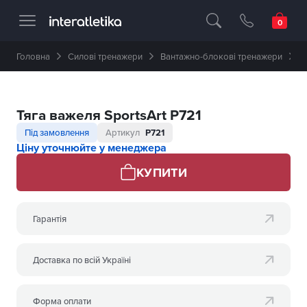
Професійне спортивне обладнання 🥇 
Головна
Силові тренажери
Вантажно-блокові тренажери
Т
Тяга важеля SportsArt P721
Під замовлення
Артикул
P721
Ціну уточнюйте у менеджера
КУПИТИ
Гарантія
Доставка по всій Україні
Форма оплати