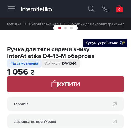
Професійне спортивне обладнання 🥇 
Головна
Силові тренажери
Рукоятки для силових тренажерів
Ручка для тяги сидячи знизу
InterAtletika D4-15-M обертова
Під замовлення
Артикул
D4-15-M
1 056
₴
КУПИТИ
Гарантія
Доставка по всій Україні