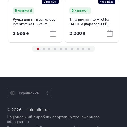
В наявності
В наявності
Ручка для тяги за голову
Тяга нижня InterAtletika
InterAtletika E5-25-M
D4-01-M (паралельний
обертова, 122 см
хват) обертова, 97 см
2 596
2 200
₴
₴
Українська
© 2026 — Interatletika
Національний виробник спортивно-тренажерного
обладнання