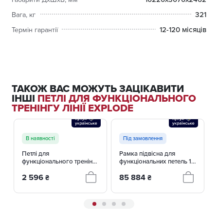
321
Вага, кг
12-120 місяців
Термін гарантії
ТАКОЖ ВАС МОЖУТЬ ЗАЦІКАВИТИ
ІНШІ
ПЕТЛІ ДЛЯ ФУНКЦІОНАЛЬНОГО
ТРЕНІНГУ ЛІНІЇ EXPLODE
В наявності
Під замовлення
Петлі для
Рамка підвісна для
функціонального тренінгу
функціональних петель 10
(мілітарі) Explode GF-M
м KF604-10,0
2 596
85 884
₴
₴