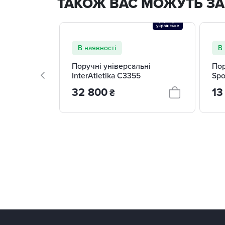
ТАКОЖ ВАС МОЖУТЬ ЗА
В наявності
В 
Поручні універсальні
Пор
InterAtletika C3355
Spo
32 800
13
₴