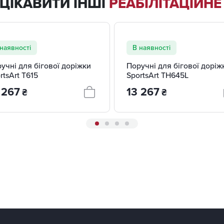
ЦІКАВИТИ ІНШІ
РЕАБІЛІТАЦІЙН
наявності
В наявності
учні для бігової доріжки
Поручні для бігової доріж
rtsArt T615
SportsArt TH645L
 267
13 267
₴
₴