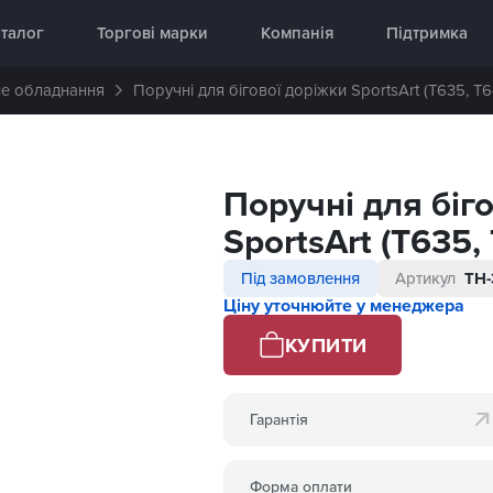
аднання 🥇 «InterAtletika»
талог
Торгові марки
Компанія
Підтримка
не обладнання
Поручні для бігової доріжки SportsArt (T635, T6
Поручні для біг
SportsArt (T635,
Під замовлення
Артикул
TH-
Ціну уточнюйте у менеджера
КУПИТИ
Гарантія
Форма оплати