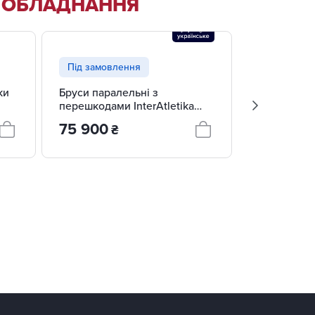
Е ОБЛАДНАННЯ
Під замовлення
Під замов
ки
Бруси паралельні з
Бруси парал
перешкодами InterAtletika
C3351.1
C3351
75 900
63 820
₴