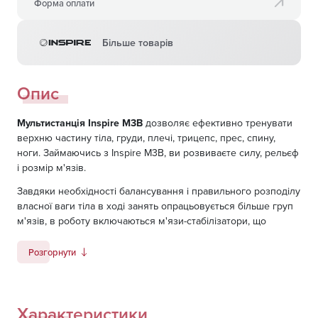
Форма оплати
Більше товарів
Опис
Мультистанція Inspire M3B
дозволяє ефективно тренувати
верхню частину тіла, груди, плечі, трицепс, прес, спину,
ноги. Займаючись з Inspire M3B, ви розвиваєте силу, рельєф
і розмір м'язів.
Завдяки необхідності балансування і правильного розподілу
власної ваги тіла в ході занять опрацьовується більше груп
м'язів, в роботу включаються м'язи-стабілізатори, що
позитивно відображається на рельєфі тіла.
Розгорнути
У тренажері встановлений спеціальний розділений ручний
прес на груди, де ліва і права сторони незалежні один від
одного. Верхня секція для підтягування також має дві
ручки, що дозволяє відпрацьовувати вправу кожною рукою
Характеристики