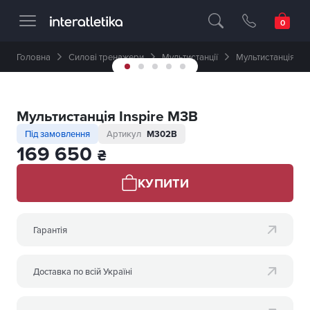
Професійне спортивне обладнання 🥇 
Головна
Силові тренажери
Мультистанції
Мультистанція Ins
Мультистанція Inspire M3B
Під замовлення
Артикул
M302B
169 650
₴
КУПИТИ
Гарантія
Доставка по всій Україні