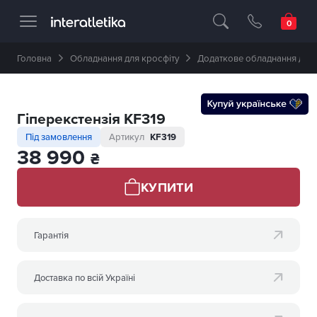
Професійне спортивне обладнання 🥇 
Головна
Обладнання для кросфіту
Додаткове обладнання для 
Гіперекстензія KF319
Під замовлення
Артикул
KF319
38 990
₴
КУПИТИ
Гарантія
Доставка по всій Україні