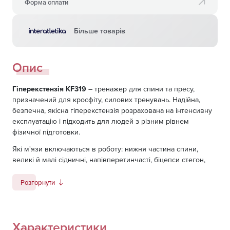
Форма оплати
Більше товарів
Опис
Гіперекстензія KF319
– тренажер для спини та пресу,
призначений для кросфіту, силових тренувань. Надійна,
безпечна, якісна гіперекстензія розрахована на інтенсивну
експлуатацію і підходить для людей з різним рівнем
фізичної підготовки.
Які м'язи включаються в роботу: нижня частина спини,
великі й малі сідничні, напівперетинчасті, біцепси стегон,
прямі, косі та поперечні м'язи живота.
Розгорнути
Переваги тренажера GHD:
конструкція виготовлена з товстостінного металу
зручні м'які подушечки виготовлені з якісного
іспанського вінілу
Характеристики