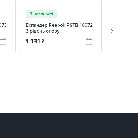
В наявності
В наявност
073
Еспандер Reebok RSTB-16072
Еспандер F
3 рівень опору
синій
1 131
1 044
₴
₴