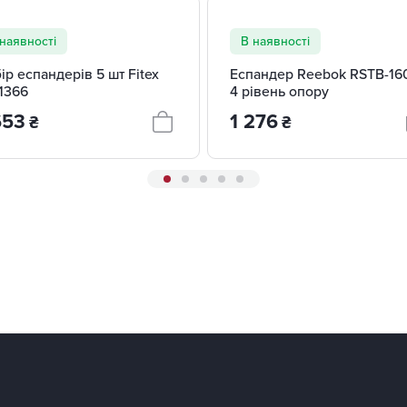
наявності
В наявності
ір еспандерів 5 шт Fitex
Еспандер Reebok RSTB-16
1366
4 рівень опору
653
1 276
₴
₴