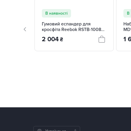
В наявності
В 
Гумовий еспандер для
Наб
кросфіта Reebok RSTB-10082
MD
посилений
2 004
1 
₴