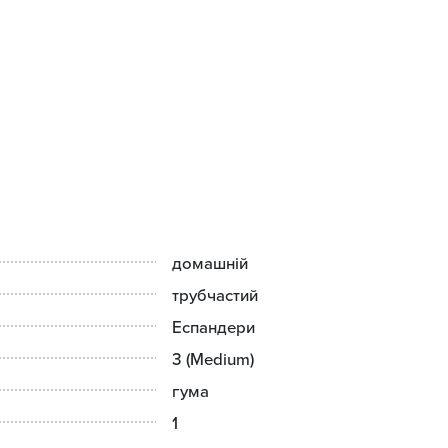
упових програмах, а й в тренажерному залі, як додаткове на
домашній
трубчастий
Еспандери
3 (Medium)
гума
1