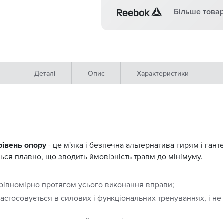
Більше товар
Деталі
Опис
Характеристики
рівень опору
- це м'яка і безпечна альтернатива гирям і ган
ься плавно, що зводить ймовірність травм до мінімуму.
рівномірно протягом усього виконання вправи;
астосовується в силових і функціональних тренуваннях, і н
а досягнути, склавши його навпіл;