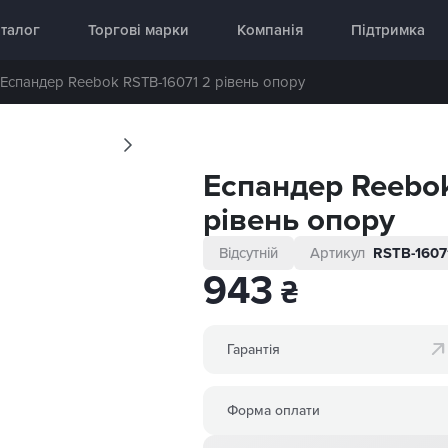
аднання 🥇 «InterAtletika»
талог
Торгові марки
Компанія
Підтримка
Еспандер Reebok RSTB-16071 2 рівень опору
Еспандер Reebok
рівень опору
Відсутній
Артикул
RSTB-1607
943
₴
Гарантія
Форма оплати