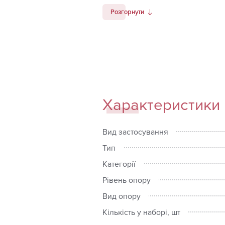
застосовується не тільки в гр
Розгорнути
силових тренажерах.
Характеристики
Вид застосування
Тип
Категорії
Рівень опору
Вид опору
Кількість у наборі, шт