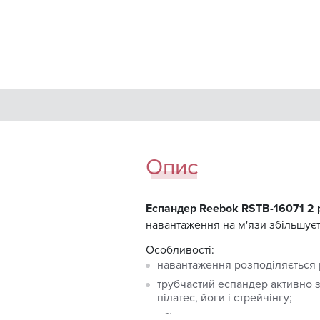
Опис
Еспандер Reebok RSTB-16071 2 
навантаження на м'язи збільшуєт
Особливості:
навантаження розподіляється 
трубчастий еспандер активно з
пілатес, йоги і стрейчінгу;
збільшення навантаження можн