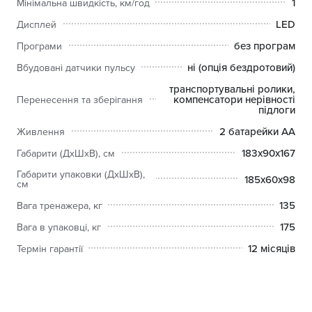
1
Мінімальна швидкість, км/год
LED
Дисплей
без програм
Програми
ні (опція бездротовий)
Вбудовані датчики пульсу
транспортувальні ролики,
компенсатори нерівності
Перенесення та зберігання
підлоги
2 батарейки AA
Живлення
183х90х167
Габарити (ДхШхВ), см
Габарити упаковки (ДхШхВ),
185х60х98
см
135
Вага тренажера, кг
175
Вага в упаковці, кг
12 місяців
Термін гарантії