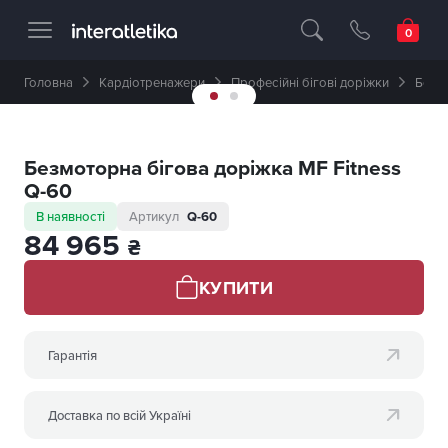
Професійне спортивне обладнання 🥇 
Головна
Кардіотренажери
Професійні бігові доріжки
Безмо
Безмоторна бігова доріжка MF Fitness
Q-60
В наявності
Артикул
Q-60
84 965
₴
КУПИТИ
Гарантія
Доставка по всій Україні