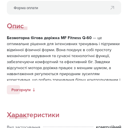
Форма оплати
Опис
Безмоторна бігова доріжка MF Fitness Q-60
— це
оптимальне рішення для інтенсивних тренувань і підтримки
відмінної фізичної форми. Вона поєднує в собі простоту
механічного керування та сучасні технологічні функції,
забезпечуючи комфортний та ефективний біг. Завдяки
відсутності мотора доріжка працює з меншим шумом, а
навантаження регулюється природним зусиллям
користувача, що робить тренування більш контрольованим і
безпечним.
Розгорнути
Модель оснащена LED-дисплеєм, який відображає основні
параметри тренування, такі як час, швидкість та пройдену
відстань. Попри відсутність вбудованих датчиків пульсу,
Характеристики
доріжка підтримує підключення бездротового пульсометра,
що дозволяє відстежувати серцевий ритм і контролювати
інтенсивність тренувань.
комерційний
Вид застосування