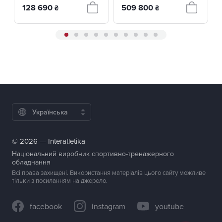
128 690
509 800
₴
₴
Українська
© 2026 — Interatletika
Національний виробник спортивно-тренажерного
обладнання
Всі права захищені. Використання матеріалів цього сайту можливе
тільки з посиланням на джерело.
facebook
instagram
youtube