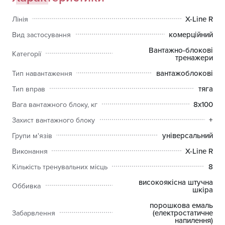
відвідні та привідні м'язи стегна, двоголові м'язи стегна,
сідничні м'язи.
X-Line R
Лінія
комерційний
Вид застосування
Вантажно-блокові
Категорії
тренажери
вантажоблокові
Тип навантаження
тяга
Тип вправ
8x100
Вага вантажного блоку, кг
+
Захист вантажного блоку
універсальний
Групи м'язів
X-Line R
Виконання
8
Кількість тренувальних місць
високоякісна штучна
Оббивка
шкіра
порошкова емаль
(електростатичне
Забарвлення
напилення)