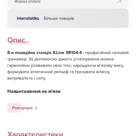
Форма оплати
Більше товарів
Опис
8-и позиційна станція X-Line XR104.4
- професійний силовий
тренажер. За допомогою даного устаткування можна
гармонійно розвивати своє тіло, нарощуючи м'язову масу,
формувати атлетичний рельєф та тренувати власну
витривалість і силу.
Навантаження на м'язи
Настільки широкий функціонал тренажера дає можливість
навантажувати всі основні групи м'язів. Так в процесі занять
Розгорнути
тренуються найширші м'язи спини, дельтовидні м'язи,
трапецієподібні м'язи, ромбовидні, випрямляючі і великі
круглі м'язи спини, трицепси, біцепс, м'язи передпліччя,
Характеристики
дельтоподібні й грудні м'язи, м'язи преса, м'язи ніг, такі як