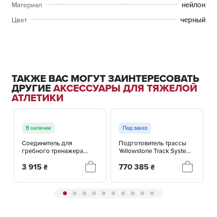
нейлон
Материал
черный
Цвет
ТАКЖЕ ВАС МОГУТ ЗАИНТЕРЕСОВАТЬ
ДРУГИЕ
АКСЕССУАРЫ ДЛЯ ТЯЖЕЛОЙ
АТЛЕТИКИ
В наличии
Под заказ
Соединитель для
Подготовитель трассы
гребного тренажера
Yellowstone Track Systems
Concept2 Dynamic
Ginzugroomer 84” с
3 915
770 385
лыжепрокладчиком
₴
₴