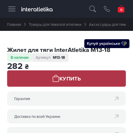
Професійне спортивне обладнання 🥇 
Главная
Товары для тяжелой атлетики
Аксессуары для тяжелой
Жилет для тяги InterAtletika M13-18
В наличии
Артикул
M13-18
282
₴
КУПИТЬ
Гарантия
Доставка по всей Украине