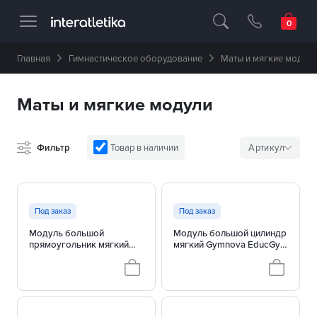
Професійне спортивне обладнання 🥇 
Главная
Гимнастическое оборудование
Маты и мягкие модули
Маты и мягкие модули
Фильтр
Товар в наличии
Артикул
Под заказ
Под заказ
Модуль большой
Модуль большой цилиндр
прямоугольник мягкий
мягкий Gymnova EducGym
Gymnova EducGym 0267
0268