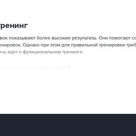
ренинг
ок показывают более высокие результаты. Они помогают со
енировок. Однако при этом для правильной тренировки тре
чь идет о функциональном тренинге.
кциональном тренинге?
х тренировок в том, что они помогает развивать устойчивос
я на повторении природных движений человека. Встречают
дый тип направлен на проработку определенных групп мышц
бенности прорабатываются мышц спины и пресса, которые ча
 подходит для того, чтобы подготовится к регулярным пов
в туристический поход и хотите подготовится физически, фу