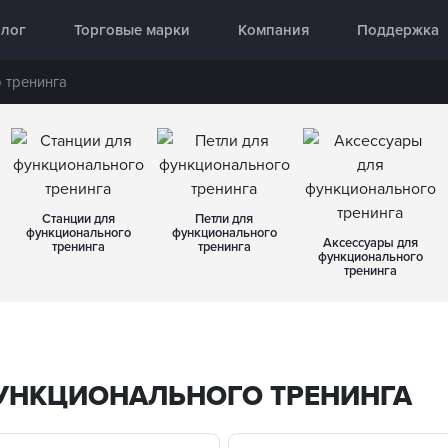
аднання 🥇 «InterAtletika»
алог
Торговые марки
Компания
Поддержка
 тренинга
Станции для
Петли для
функционального
функционального
Аксессуары для
тренинга
тренинга
функционального
тренинга
УНКЦИОНАЛЬНОГО ТРЕНИНГА