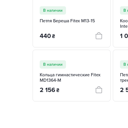
В наличии
В 
Петля Береша Fitex M13-15
Коо
Int
440
1 
₴
В наличии
В 
Кольца гимнастические Fitex
Пет
MD1364-M
тре
GF
2 156
2 
₴