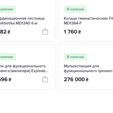
наличии
В наличии
рдинационная лестница
Кольца гимнастические Fi
erAtletika MD1340 6 м
MD1364-F
082
1 760
₴
₴
наличии
В наличии
ли для функционального
Мультистанция для
нинга (милитари) Explode
функционального тренинг
-M
Explode KF-S7
596
276 000
₴
₴