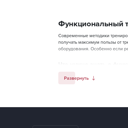
Функциональный т
Современные методики трениров
получать максимум пользы от тр
оборудования. Особенно если ре
Что нужно знать о фун
Главная отличительная черта эти
Развернуть
тонус. Тренировки основываютс
функционального тренинга. Каж
сбалансировать нагрузку. В осо
Функциональный тренинг отлично
если вы планируете отправится 
отличный вариант.