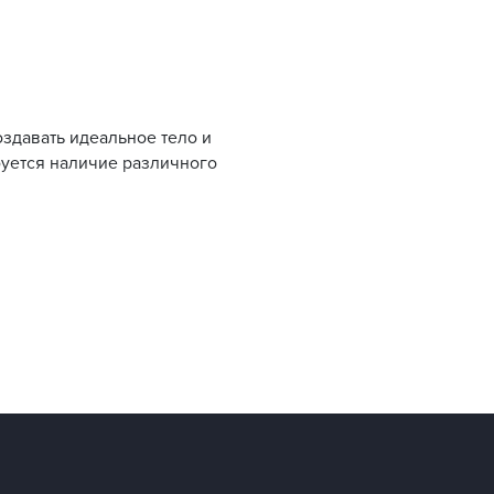
здавать идеальное тело и
буется наличие различного
ть, гибкость и в целом мышечный
ся самые разные разновидности
. Во время тренировок важно
сто остаются без внимания.
седневным нагрузкам. Например,
нкциональный тренинг –