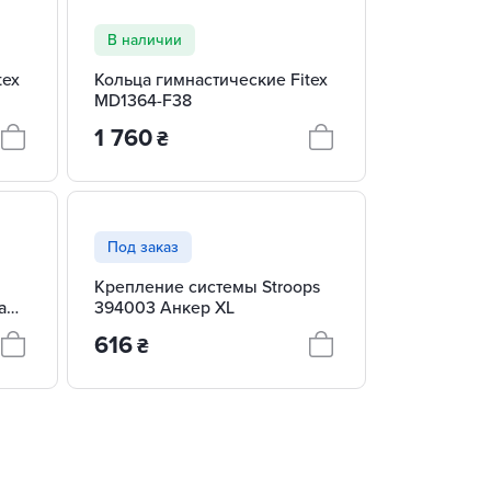
В наличии
tex
Кольца гимнастические Fitex
MD1364-F38
1 760
₴
Под заказ
Крепление системы Stroops
а
394003 Анкер XL
616
₴