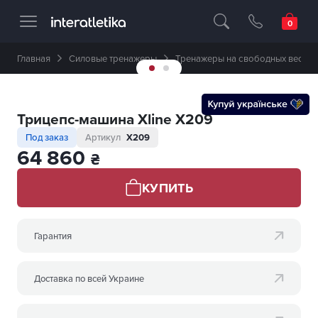
Професійне спортивне обладнання 🥇 
Главная
Силовые тренажеры
Тренажеры на свободных весах
Трицепс-машина Xline X209
Под заказ
Артикул
X209
64 860
₴
КУПИТЬ
Гарантия
Доставка по всей Украине