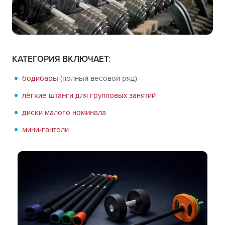
КАТЕГОРИЯ ВКЛЮЧАЕТ:
бодибары
(полный весовой ряд)
лёгкие штанги для групповых занятий
диски малого номинала
мини-гантели